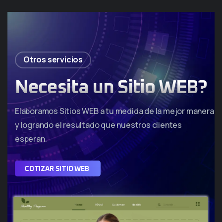
Otros servicios
Necesita un Sitio WEB?
Elaboramos Sitios WEB a tu medida de la mejor manera
y logrando el resultado que nuestros clientes
esperan.
C
O
T
I
Z
A
R
S
I
T
I
O
W
E
B