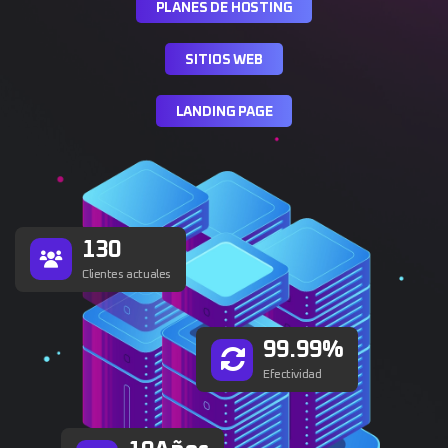
P
L
A
N
E
S
D
E
H
O
S
T
I
N
G
S
I
T
I
O
S
W
E
B
L
A
N
D
I
N
G
P
A
G
E
1
3
0
Clientes actuales
99.
9
9
%
Efectividad