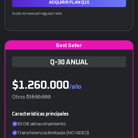
ADQUIRIR PLAN Q10
Auto re-news at regular rate
Best Seller
Q-30 ANUAL
$
1.260.000
/año
Otros
$1.590.000
Características principales
30 GB almacenamiento
Transferencia ilimitada (NO VIDEO)