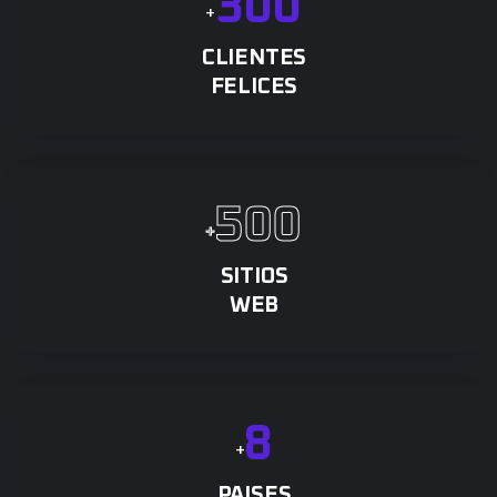
3
0
0
+
CLIENTES
FELICES
5
0
0
+
SITIOS
WEB
8
+
PAISES