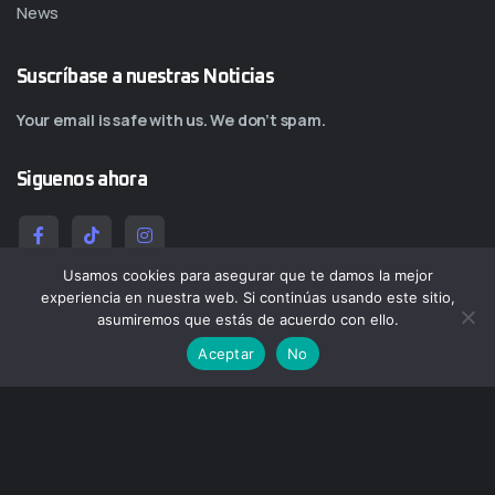
News
Suscríbase a nuestras Noticias
Your email is safe with us. We don’t spam.
Siguenos ahora
Usamos cookies para asegurar que te damos la mejor
experiencia en nuestra web. Si continúas usando este sitio,
asumiremos que estás de acuerdo con ello.
Aceptar
No
Copy@ 2026
Quantumcol
All rights reserved by
Quantumcol
Salmos 1:3 Será como árbol plantado junto a corrientes de aguas, Que da su
fruto en su tiempo, Y su hoja no cae; Y todo lo que hace, prosperará.