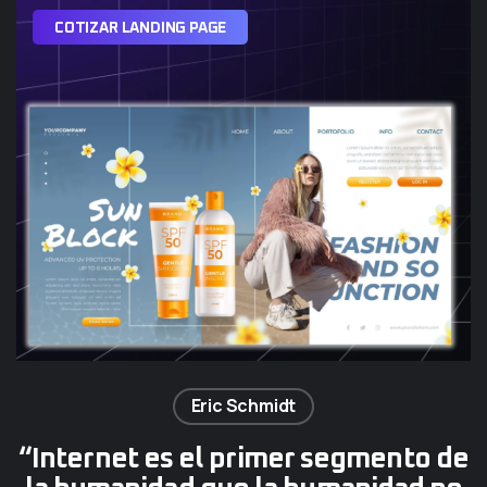
C
O
T
I
Z
A
R
L
A
N
D
I
N
G
P
A
G
E
Eric Schmidt
“Internet es el primer segmento de